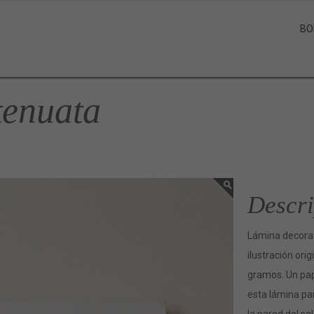
BO
tenuata
Descri
Lámina decorat
ilustración ori
gramos. Un pap
esta lámina par