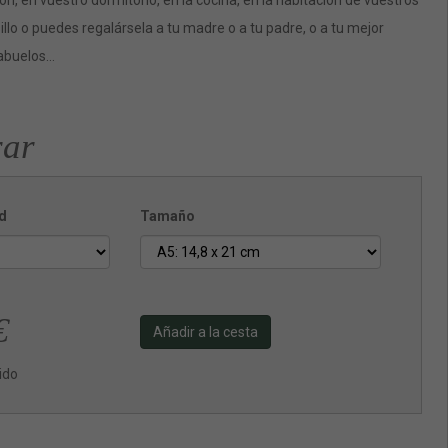
lón, en vuestro dormitorio, en la cocina, en la habitación de vuestros
sillo o puedes regalársela a tu madre o a tu padre, o a tu mejor
 abuelos…
ar
d
Tamaño
€
Añadir a la cesta
uido