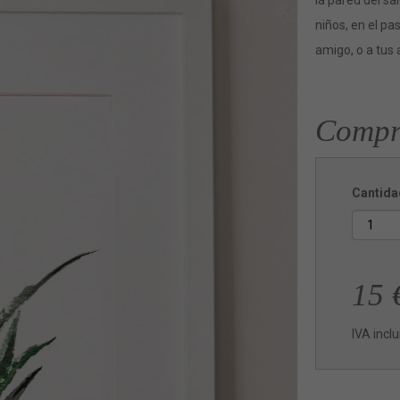
la pared del sa
niños, en el pa
amigo, o a tus
Compr
Cantida
15
IVA incl