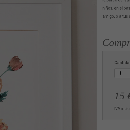
la pared del sa
niños, en el pa
amigo, o a tus
Compr
Cantida
15
IVA incl