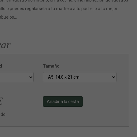
lón, en vuestro dormitorio, en la cocina, en la habitación de vuestros
sillo o puedes regalársela a tu madre o a tu padre, o a tu mejor
 abuelos…
ar
d
Tamaño
€
Añadir a la cesta
uido