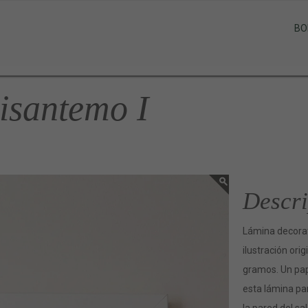
BO
isantemo I
Descri
Lámina decorat
ilustración ori
gramos. Un pap
esta lámina par