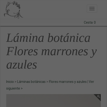
Toggle
navigatio
Cesta
0
BODAS
Lámina botánica
LÁMINAS
Flores marrones y
PAPELERÍA
azules
CURSOS
CONTACTO
Inicio
>
Láminas botánicas
>
Flores marrones y azules
|
Ver
siguiente >