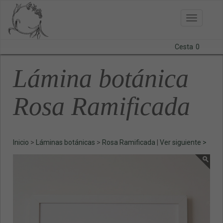
Toggle
navigatio
Cesta
0
BODAS
Lámina botánica
LÁMINAS
Rosa Ramificada
PAPELERÍA
CURSOS
Inicio
>
Láminas botánicas
>
Rosa Ramificada
|
Ver siguiente >
CONTACTO