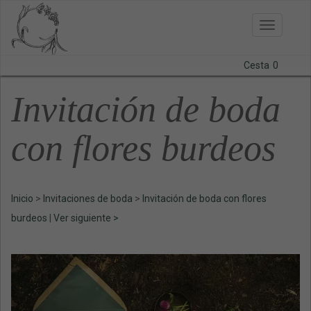
Toggle
navigatio
Cesta
0
BODAS
Invitación de boda
LÁMINAS
con flores burdeos
PAPELERÍA
CURSOS
Inicio
>
Invitaciones de boda
>
Invitación de boda con flores
CONTACTO
burdeos
|
Ver siguiente >