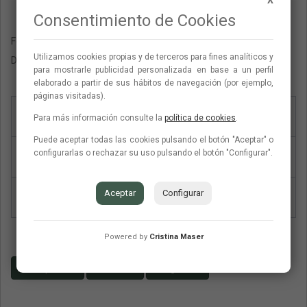
Consentimiento de Cookies
Fotografías:
La Dichosa
Utilizamos cookies propias y de terceros para fines analí­ticos y
Decoración fotografía:
Fresh&Wood
para mostrarle publicidad personalizada en base a un perfil
elaborado a partir de sus hábitos de navegación (por ejemplo,
páginas visitadas).
Tipo de papel
Papel verjurado, 300g
Para más información consulte la
política de cookies
.
Puede aceptar todas las cookies pulsando el botón "Aceptar" o
configurarlas o rechazar su uso pulsando el botón "Configurar".
Tipo de tarjetón
Tarjetón simple 1 cara
Aceptar
Configurar
Tipo de sobre
Sobre forrado liso
Powered by
Cristina Maser
Presupuesto
Contacto
Preguntas