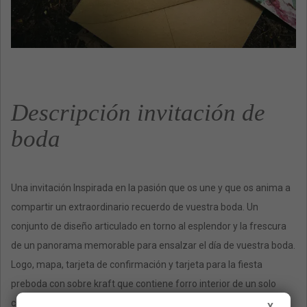
Descripción invitación de
boda
Una invitación Inspirada en la pasión que os une y que os anima a
compartir un extraordinario recuerdo de vuestra boda. Un
conjunto de diseño articulado en torno al esplendor y la frescura
de un panorama memorable para ensalzar el día de vuestra boda.
Logo, mapa, tarjeta de confirmación y tarjeta para la fiesta
preboda con sobre kraft que contiene forro interior de un solo
color.
X